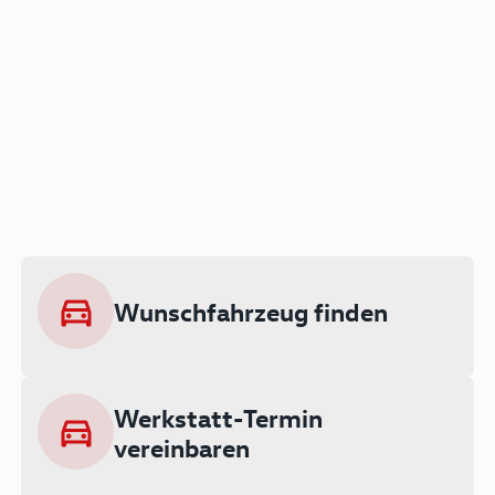
Der Audi A3 als Plug-in
Hybrid
Lokal emissionsfrei: Bis zu 143 km
rein elektrisch unterwegs
Wunschfahrzeug finden
Ab 199 € monatlich leasen
Werkstatt-Termin
vereinbaren