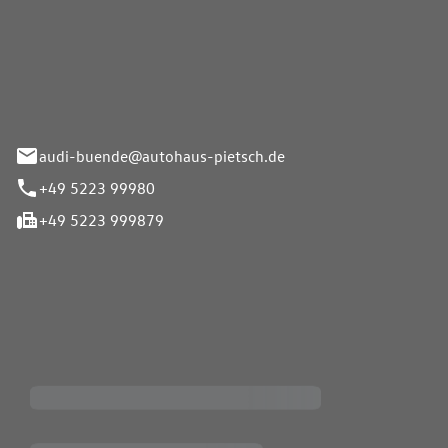
Pietsch.Bünde GmbH
33-37
audi-buende@autohaus-pietsch.de
+49 5223 99980
+49 5223 999879
iten