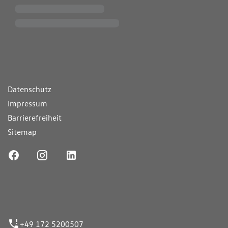
ende Links
Datenschutz
Impressum
Barrierefreiheit
Sitemap
ufnummer
+49 172 5200507