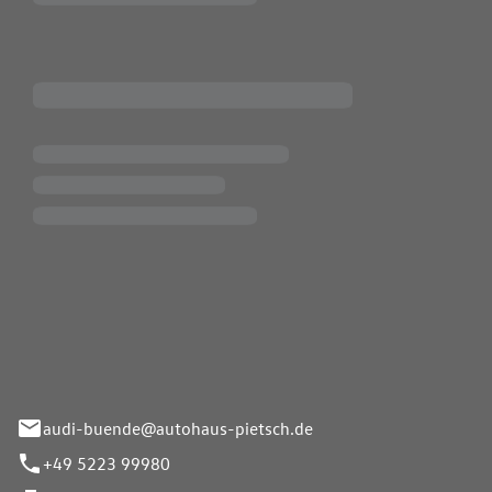
Pietsch.Bünde GmbH
33-37
audi-buende@autohaus-pietsch.de
+49 5223 99980