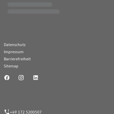
ende Links
Datenschutz
Impressum
Barrierefreiheit
Sitemap
ufnummer
+49 172 5200507