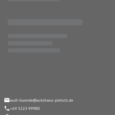
Pietsch.Bünde GmbH
33-37
audi-buende@autohaus-pietsch.de
+49 5223 99980