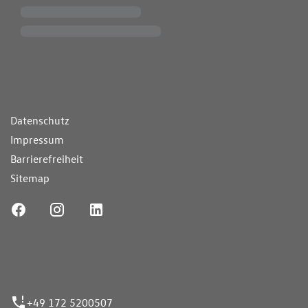
ende Links
Datenschutz
Impressum
Barrierefreiheit
Sitemap
ufnummer
+49 172 5200507