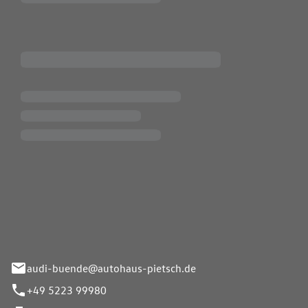
Pietsch.Bünde GmbH
33-37
audi-buende@autohaus-pietsch.de
+49 5223 99980