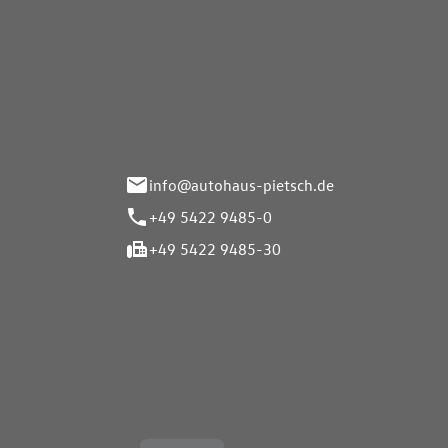
Autohaus Pietsch GmbH
Autoh
Gmb
Herrenteich 89
49324 Melle
Wasserbr
32257 Bü
info@autohaus-pietsch.de
+49 5422 9485-0
+49 5422 9485-30
Öffnungszeiten
Öffnu
Service
Service