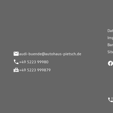
aus Pietsch.Bünde
Weiterführe
H
Da
eite 33-37
Im
nde
Bar
Si
audi-buende@autohaus-pietsch.de
+49 5223 99980
+49 5223 999879
24h Notrufn
ngszeiten