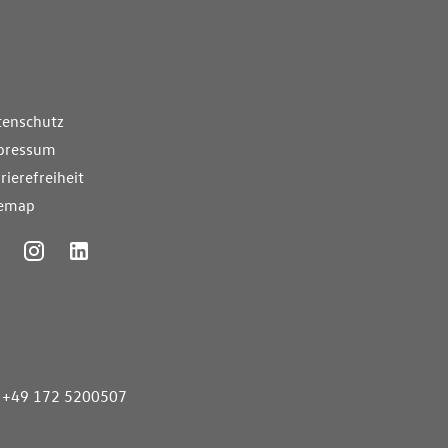
nde Links
tenschutz
pressum
rierefreiheit
temap
ummer
+49 172 5200507