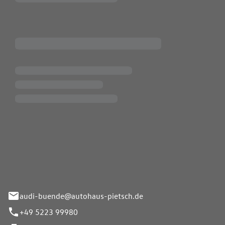
Pietsch.Bünde GmbH
33-37
audi-buende@autohaus-pietsch.de
+49 5223 99980