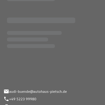
Pietsch.Bünde GmbH
33-37
audi-buende@autohaus-pietsch.de
+49 5223 99980