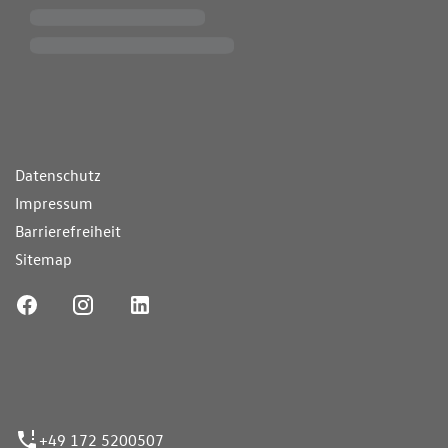
ende Links
Datenschutz
Impressum
Barrierefreiheit
Sitemap
ufnummer
+49 172 5200507