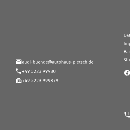
aus Pietsch.Bünde
Weiterführe
H
Da
eite 33-37
Im
nde
Bar
Si
audi-buende@autohaus-pietsch.de
+49 5223 99980
+49 5223 999879
24h Notrufn
ngszeiten