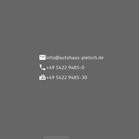
Autohaus Pietsch GmbH
Autoh
Gmb
Herrenteich 89
49324 Melle
Wasserbr
32257 Bü
info@autohaus-pietsch.de
+49 5422 9485-0
+49 5422 9485-30
Öffnungszeiten
Öffnu
Service
Service