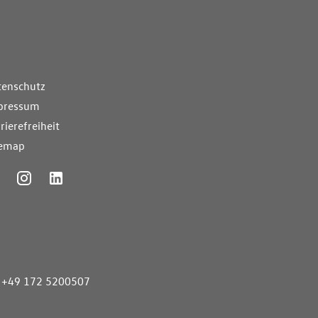
nde Links
tenschutz
pressum
rierefreiheit
temap
ummer
+49 172 5200507