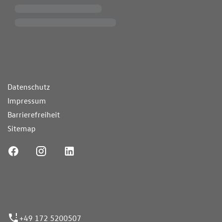
ende Links
Datenschutz
Impressum
Barrierefreiheit
Sitemap
ufnummer
+49 172 5200507