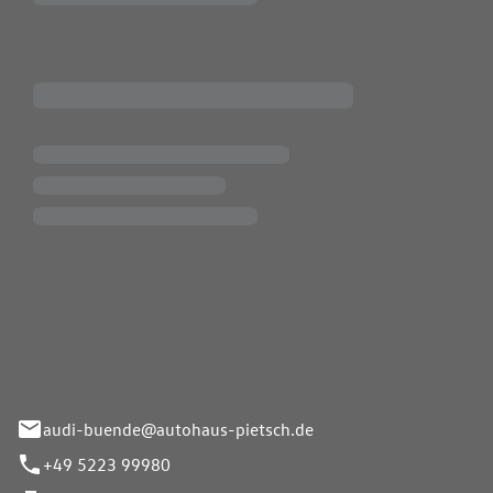
Pietsch.Bünde GmbH
33-37
audi-buende@autohaus-pietsch.de
+49 5223 99980