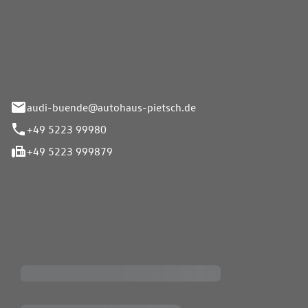
Pietsch.Bünde GmbH
33-37
audi-buende@autohaus-pietsch.de
+49 5223 99980
+49 5223 999879
iten