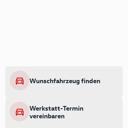
Der Audi A3 als Plug-in
Hybrid
Lokal emissionsfrei: Bis zu 143 km
rein elektrisch unterwegs
Wunschfahrzeug finden
Ab 199 € monatlich leasen
Werkstatt-Termin
vereinbaren