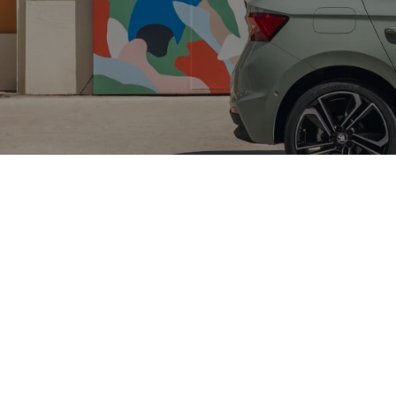
 - und noch einen Tick mehr.
n Kleinwagen ganz groß sein kann. Mit seinem modernen 
n macht er den Alltag einfacher und jede Fahrt entspannt
ort und Fahrspaß – ob in der Stadt oder auf längeren Stre
Škoda F