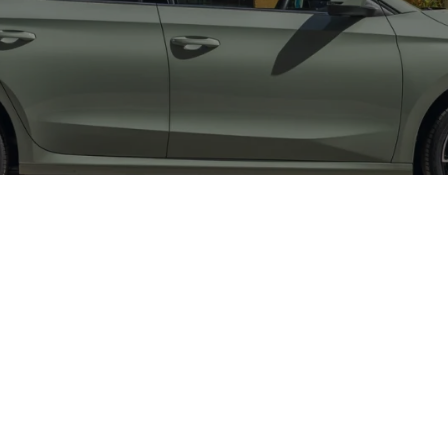
Design, einem überraschend großzügigen Raumangebot und
er. Moderne Assistenzsysteme, digitale Konnektivität und
cken.
abia Selection