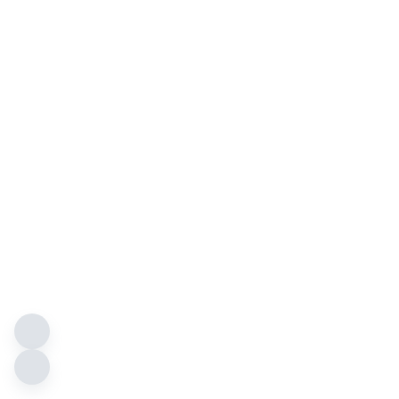
fnahme (Name, Adresse,
zwecks Information &
zeug und zur Vereinbarung
 Die darin gemachten
al ob freiwillige Angaben
schließlich zu den
en oder eine Weitergabe an
 wir Ihre Daten für den
nnerung nicht mehr
benen Daten unter
hen Aufbewahrungsfristen
ugsuche der Firma AHD
en Dienst „Matomo”.
e auf Grundlage von