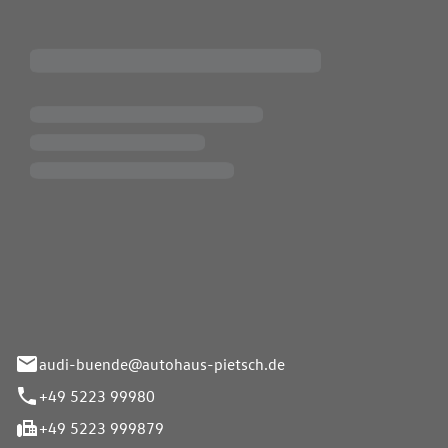
Pietsch.Bünde GmbH
33-37
audi-buende@autohaus-pietsch.de
+49 5223 99980
+49 5223 999879