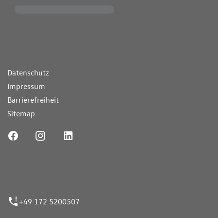
ende Links
Datenschutz
Impressum
Barrierefreiheit
Sitemap
ufnummer
+49 172 5200507