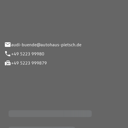
Pietsch.Bünde GmbH
33-37
audi-buende@autohaus-pietsch.de
+49 5223 99980
+49 5223 999879
iten