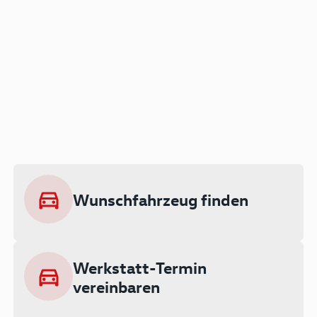
Der Audi A3 als Plug-in
Hybrid
Lokal emissionsfrei: Bis zu 143 km
rein elektrisch unterwegs
Wunschfahrzeug finden
Ab 199 € monatlich leasen
Werkstatt-Termin
vereinbaren