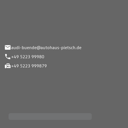
Pietsch.Bünde GmbH
33-37
audi-buende@autohaus-pietsch.de
+49 5223 99980
+49 5223 999879
iten