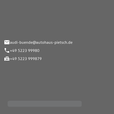
Pietsch.Bünde GmbH
33-37
audi-buende@autohaus-pietsch.de
+49 5223 99980
+49 5223 999879
iten