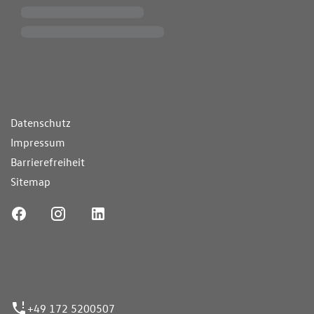
ende Links
Datenschutz
Impressum
Barrierefreiheit
Sitemap
ufnummer
+49 172 5200507