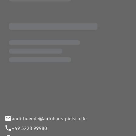
Pietsch.Bünde GmbH
33-37
audi-buende@autohaus-pietsch.de
+49 5223 99980