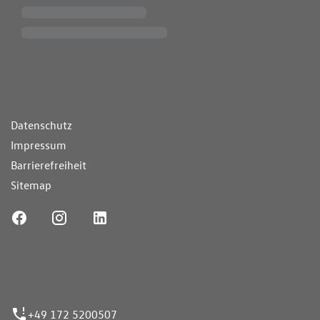
ende Links
Datenschutz
Impressum
Barrierefreiheit
Sitemap
ufnummer
+49 172 5200507