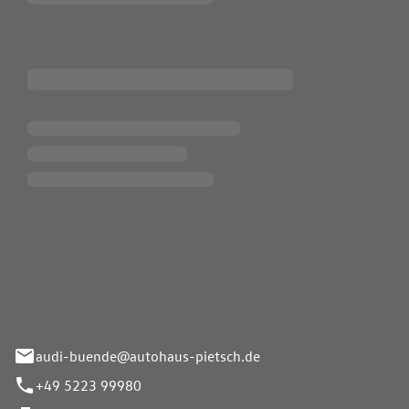
Pietsch.Bünde GmbH
33-37
audi-buende@autohaus-pietsch.de
+49 5223 99980