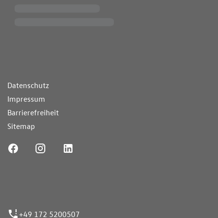
ende Links
Datenschutz
Impressum
Barrierefreiheit
Sitemap
ufnummer
+49 172 5200507