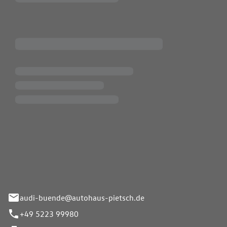
Pietsch.Bünde GmbH
33-37
audi-buende@autohaus-pietsch.de
+49 5223 99980