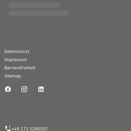
ende Links
Datenschutz
Impressum
Barrierefreiheit
Sitemap
ufnummer
+49 172 5200507