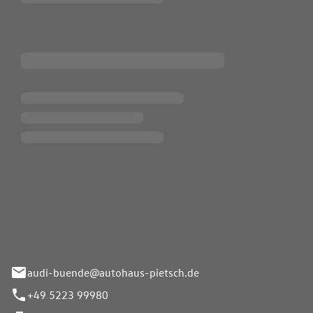
Pietsch.Bünde GmbH
33-37
audi-buende@autohaus-pietsch.de
+49 5223 99980