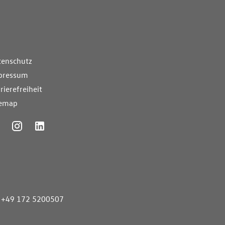
nde Links
tenschutz
pressum
rierefreiheit
temap
ummer
+49 172 5200507