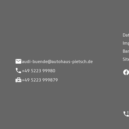
aus Pietsch.Bünde
Weiterführe
H
Da
eite 33-37
Im
nde
Bar
Si
audi-buende@autohaus-pietsch.de
+49 5223 99980
+49 5223 999879
24h Notrufn
ngszeiten