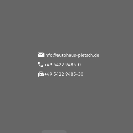
Autohaus Pietsch GmbH
Autoh
Gmb
Herrenteich 89
49324 Melle
Wasserbr
32257 Bü
info@autohaus-pietsch.de
+49 5422 9485-0
+49 5422 9485-30
Öffnungszeiten
Öffnu
Service
Service