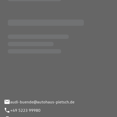
Pietsch.Bünde GmbH
33-37
audi-buende@autohaus-pietsch.de
+49 5223 99980