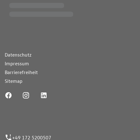
ende Links
Datenschutz
Impressum
Barrierefreiheit
Sitemap
ufnummer
+49 172 5200507