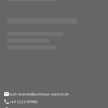
Pietsch.Bünde GmbH
33-37
audi-buende@autohaus-pietsch.de
+49 5223 99980