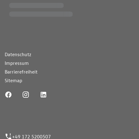
ende Links
Datenschutz
Impressum
Barrierefreiheit
Sitemap
ufnummer
+49 172 5200507