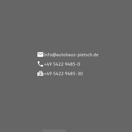
Autohaus Pietsch GmbH
Autoh
Gmb
Herrenteich 89
49324 Melle
Wasserbr
32257 Bü
info@autohaus-pietsch.de
+49 5422 9485-0
+49 5422 9485-30
Öffnungszeiten
Öffnu
Service
Service