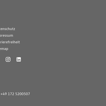
nde Links
tenschutz
pressum
rierefreiheit
temap
ummer
+49 172 5200507