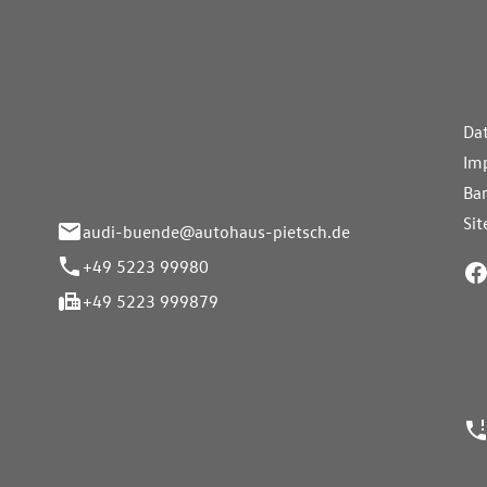
aus Pietsch.Bünde
Weiterführe
H
Da
eite 33-37
Im
nde
Bar
Si
audi-buende@autohaus-pietsch.de
+49 5223 99980
+49 5223 999879
24h Notrufn
ngszeiten