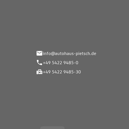
Autohaus Pietsch GmbH
Autoh
Gmb
Herrenteich 89
49324 Melle
Wasserbr
32257 Bü
info@autohaus-pietsch.de
+49 5422 9485-0
+49 5422 9485-30
Öffnungszeiten
Öffnu
Service
Service