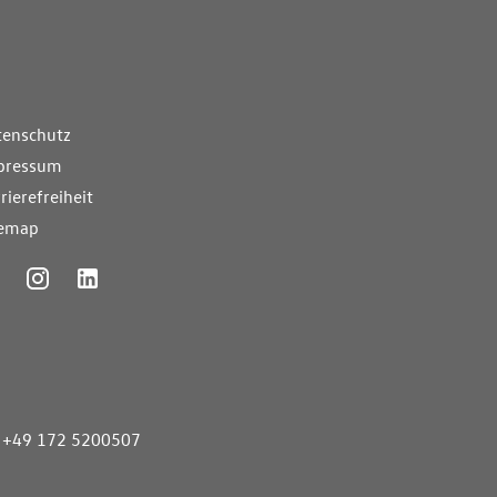
nde Links
tenschutz
pressum
rierefreiheit
temap
ummer
+49 172 5200507