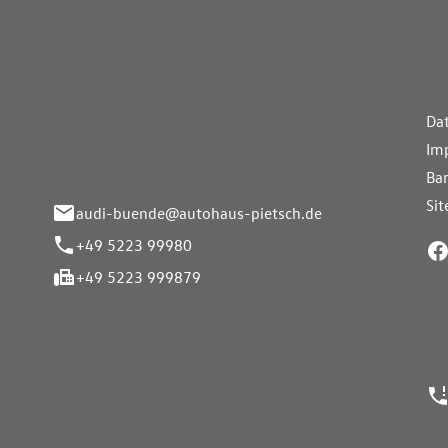
aus Pietsch.Bünde
Weiterführe
H
Da
eite 33-37
Im
nde
Bar
Si
audi-buende@autohaus-pietsch.de
+49 5223 99980
+49 5223 999879
24h Notrufn
ngszeiten