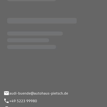
Pietsch.Bünde GmbH
33-37
audi-buende@autohaus-pietsch.de
+49 5223 99980