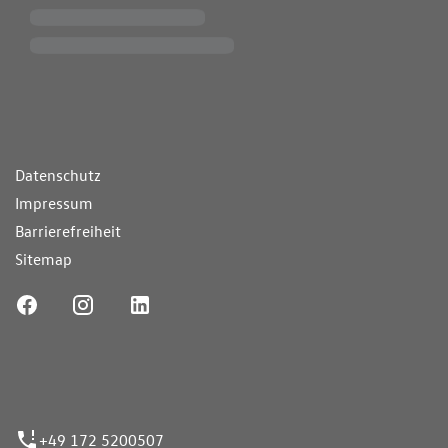
ende Links
Datenschutz
Impressum
Barrierefreiheit
Sitemap
ufnummer
+49 172 5200507