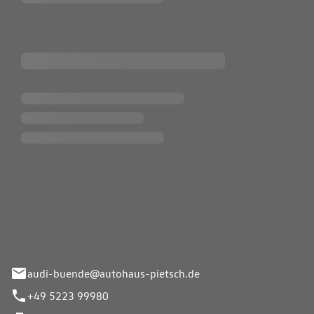
Pietsch.Bünde GmbH
33-37
audi-buende@autohaus-pietsch.de
+49 5223 99980