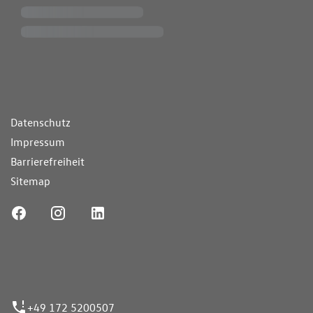
ende Links
Datenschutz
Impressum
Barrierefreiheit
Sitemap
ufnummer
+49 172 5200507