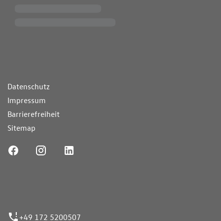
ende Links
Datenschutz
Impressum
Barrierefreiheit
Sitemap
ufnummer
+49 172 5200507