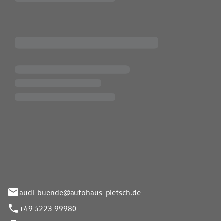
Pietsch.Bünde GmbH
33-37
audi-buende@autohaus-pietsch.de
+49 5223 99980