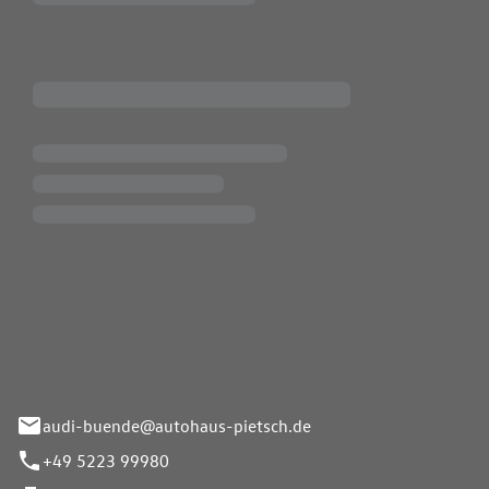
Pietsch.Bünde GmbH
33-37
audi-buende@autohaus-pietsch.de
+49 5223 99980