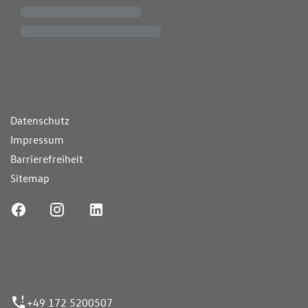
ende Links
Datenschutz
Impressum
Barrierefreiheit
Sitemap
ufnummer
+49 172 5200507