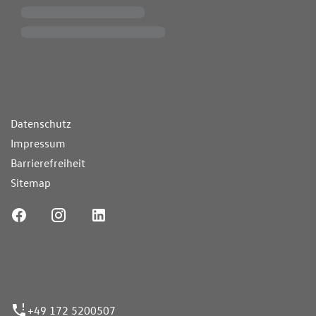
ende Links
Datenschutz
Impressum
Barrierefreiheit
Sitemap
ufnummer
+49 172 5200507