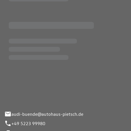
Pietsch.Bünde GmbH
33-37
audi-buende@autohaus-pietsch.de
+49 5223 99980