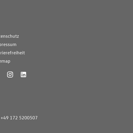
nde Links
tenschutz
pressum
rierefreiheit
temap
ummer
+49 172 5200507