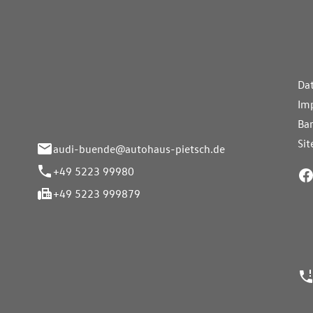
aus Pietsch.Bünde
Weiterführe
H
Da
eite 33-37
Im
nde
Bar
Si
audi-buende@autohaus-pietsch.de
+49 5223 99980
+49 5223 999879
24h Notrufn
ngszeiten