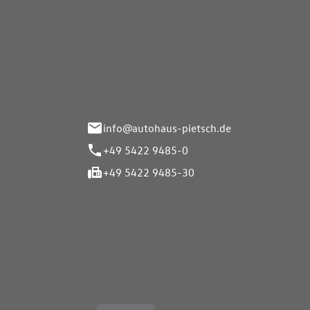
Autohaus Pietsch GmbH
Autoh
Gmb
Herrenteich 89
49324 Melle
Wasserbr
32257 Bü
info@autohaus-pietsch.de
+49 5422 9485-0
+49 5422 9485-30
Öffnungszeiten
Öffnu
Service
Service