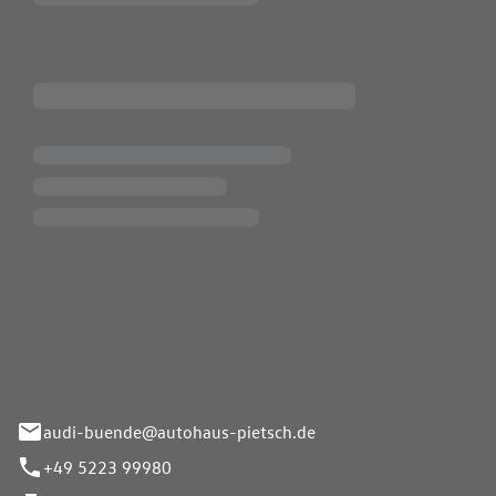
Pietsch.Bünde GmbH
33-37
audi-buende@autohaus-pietsch.de
+49 5223 99980