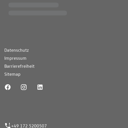
ende Links
Datenschutz
Impressum
Barrierefreiheit
Sitemap
ufnummer
+49 172 5200507