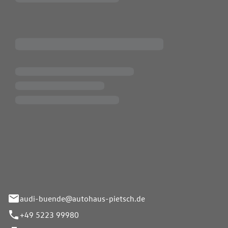
Pietsch.Bünde GmbH
33-37
audi-buende@autohaus-pietsch.de
+49 5223 99980