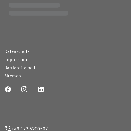
ende Links
Datenschutz
Impressum
Barrierefreiheit
Sitemap
ufnummer
+49 172 5200507