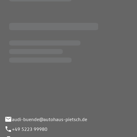
Pietsch.Bünde GmbH
33-37
audi-buende@autohaus-pietsch.de
+49 5223 99980