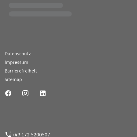
ende Links
Datenschutz
Impressum
Barrierefreiheit
Sitemap
ufnummer
+49 172 5200507