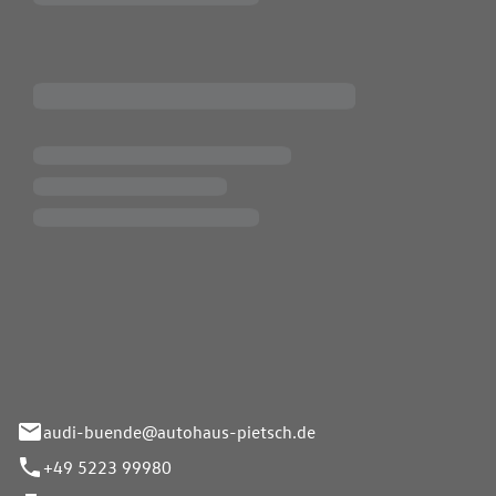
Pietsch.Bünde GmbH
33-37
audi-buende@autohaus-pietsch.de
+49 5223 99980