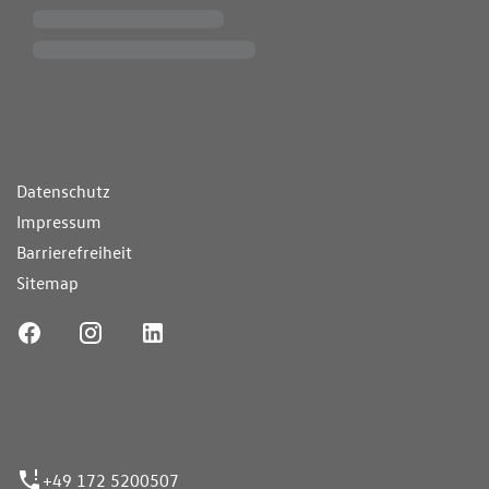
ende Links
Datenschutz
Impressum
Barrierefreiheit
Sitemap
ufnummer
+49 172 5200507