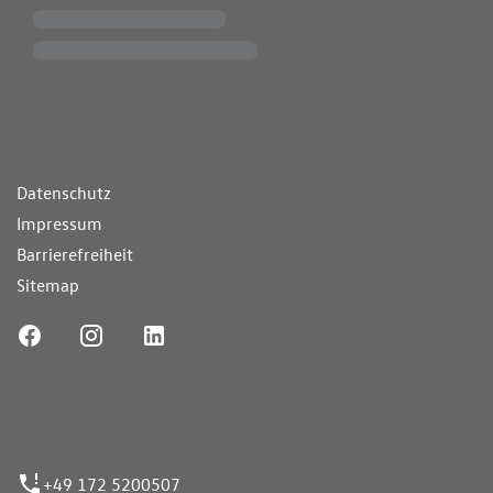
ende Links
Datenschutz
Impressum
Barrierefreiheit
Sitemap
ufnummer
+49 172 5200507