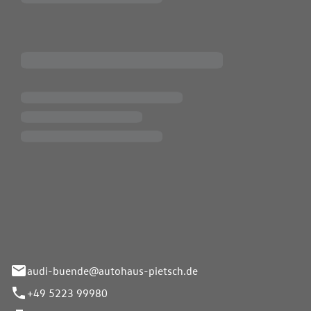
Pietsch.Bünde GmbH
33-37
audi-buende@autohaus-pietsch.de
+49 5223 99980