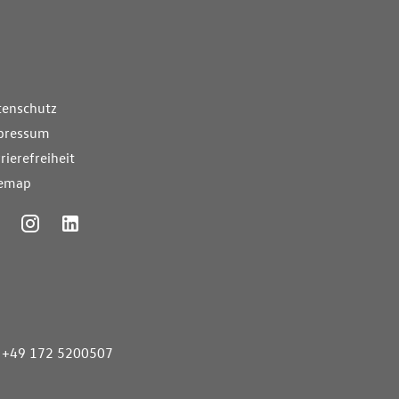
nde Links
tenschutz
pressum
rierefreiheit
temap
ummer
+49 172 5200507