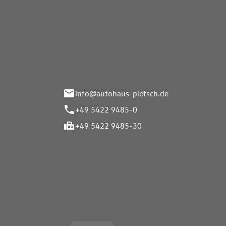
Autohaus Pietsch GmbH
Autoh
Gmb
Herrenteich 89
49324 Melle
Wasserbr
32257 Bü
info@autohaus-pietsch.de
+49 5422 9485-0
+49 5422 9485-30
Öffnungszeiten
Öffnu
Service
Service