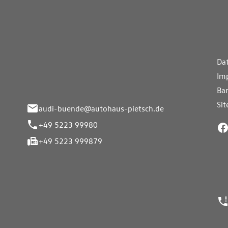
aus Pietsch.Bünde
Weiterführe
H
Da
eite 33-37
Im
nde
Bar
Si
audi-buende@autohaus-pietsch.de
+49 5223 99980
+49 5223 999879
24h Notrufn
ngszeiten