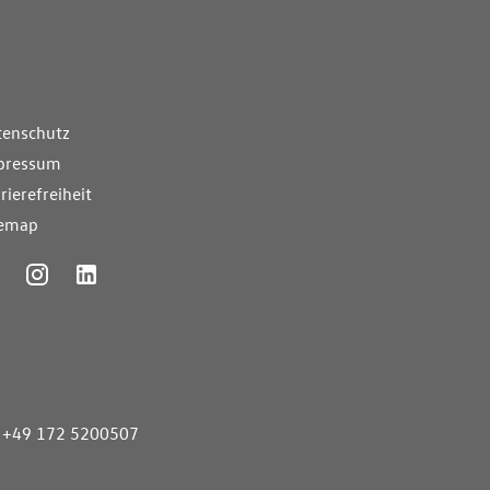
nde Links
tenschutz
pressum
rierefreiheit
temap
ummer
+49 172 5200507