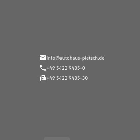
Autohaus Pietsch GmbH
Autoh
Gmb
Herrenteich 89
49324 Melle
Wasserbr
32257 Bü
info@autohaus-pietsch.de
+49 5422 9485-0
+49 5422 9485-30
Öffnungszeiten
Öffnu
Service
Service