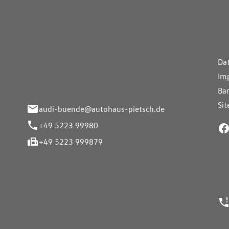
aus Pietsch.Bünde
Weiterführe
H
Da
eite 33-37
Im
nde
Bar
Si
audi-buende@autohaus-pietsch.de
+49 5223 99980
+49 5223 999879
24h Notrufn
ngszeiten