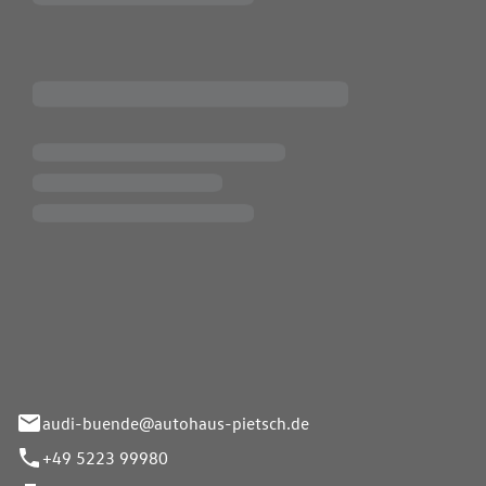
Pietsch.Bünde GmbH
33-37
audi-buende@autohaus-pietsch.de
+49 5223 99980