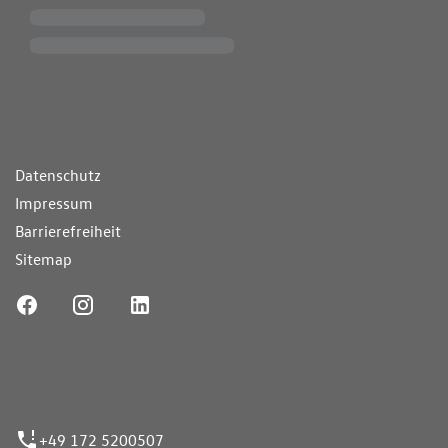
ende Links
Datenschutz
Impressum
Barrierefreiheit
Sitemap
ufnummer
+49 172 5200507