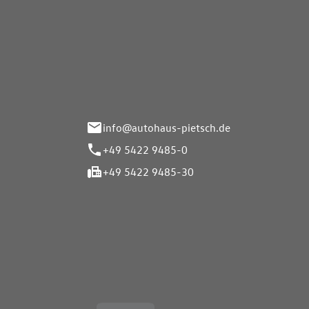
Autohaus Pietsch GmbH
Autoh
Gmb
Herrenteich 89
49324 Melle
Wasserbr
32257 Bü
info@autohaus-pietsch.de
+49 5422 9485-0
+49 5422 9485-30
Öffnungszeiten
Öffnu
Service
Service