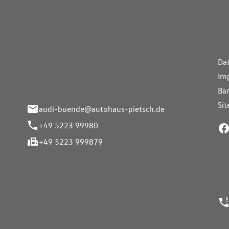
aus Pietsch.Bünde
Weiterführe
H
Da
eite 33-37
Im
nde
Bar
Si
audi-buende@autohaus-pietsch.de
+49 5223 99980
+49 5223 999879
24h Notrufn
ngszeiten