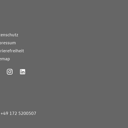
nde Links
tenschutz
pressum
rierefreiheit
temap
ummer
+49 172 5200507