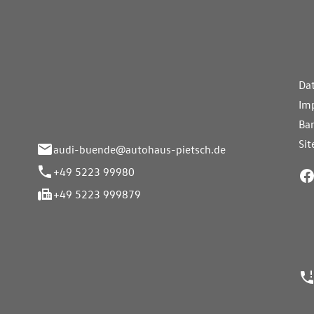
aus Pietsch.Bünde
Weiterführe
H
Da
eite 33-37
Im
nde
Bar
Si
audi-buende@autohaus-pietsch.de
+49 5223 99980
+49 5223 999879
24h Notrufn
ngszeiten