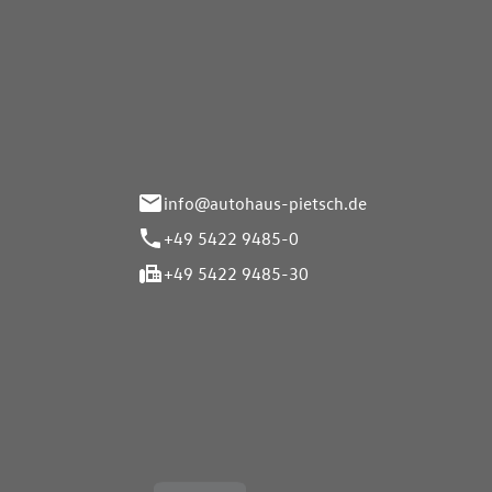
Autohaus Pietsch GmbH
Autoh
Gmb
Herrenteich 89
49324 Melle
Wasserbr
32257 Bü
info@autohaus-pietsch.de
+49 5422 9485-0
+49 5422 9485-30
Öffnungszeiten
Öffnu
Service
Service