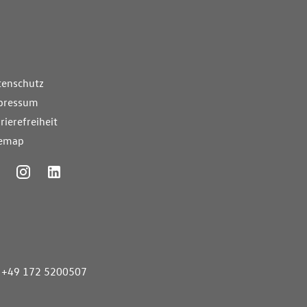
nde Links
tenschutz
pressum
rierefreiheit
temap
ummer
+49 172 5200507