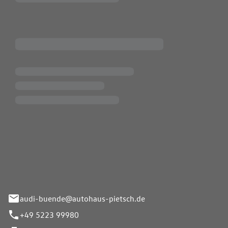
Pietsch.Bünde GmbH
33-37
audi-buende@autohaus-pietsch.de
+49 5223 99980