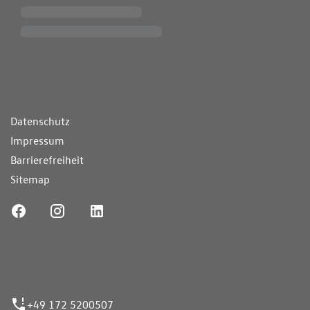
ende Links
Datenschutz
Impressum
Barrierefreiheit
Sitemap
ufnummer
+49 172 5200507