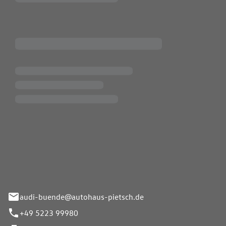
Pietsch.Bünde GmbH
33-37
audi-buende@autohaus-pietsch.de
+49 5223 99980