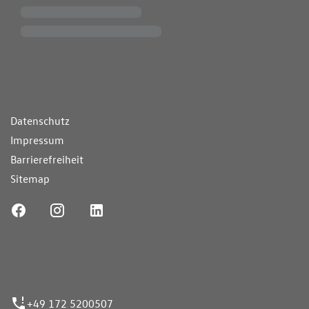
ende Links
Datenschutz
Impressum
Barrierefreiheit
Sitemap
ufnummer
+49 172 5200507