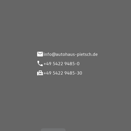
Autohaus Pietsch GmbH
Autoh
Gmb
Herrenteich 89
49324 Melle
Wasserbr
32257 Bü
info@autohaus-pietsch.de
+49 5422 9485-0
+49 5422 9485-30
Öffnungszeiten
Öffnu
Service
Service