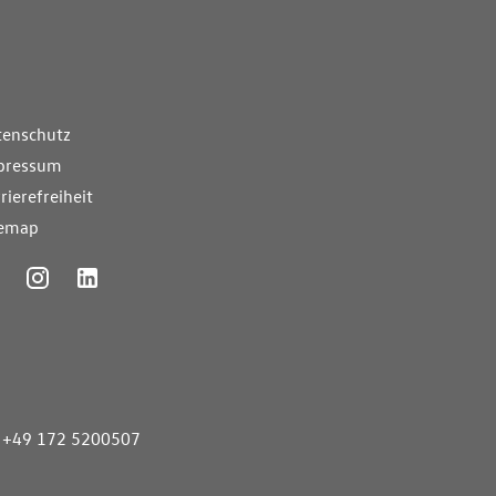
nde Links
tenschutz
pressum
rierefreiheit
temap
ummer
+49 172 5200507