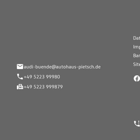
aus Pietsch.Bünde
Weiterführe
H
Da
eite 33-37
Im
nde
Bar
Si
audi-buende@autohaus-pietsch.de
+49 5223 99980
+49 5223 999879
24h Notrufn
ngszeiten