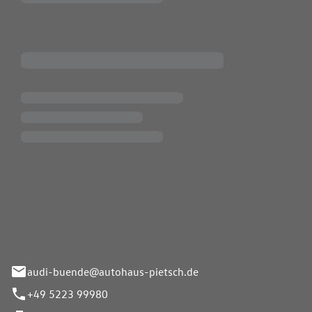
Pietsch.Bünde GmbH
33-37
audi-buende@autohaus-pietsch.de
+49 5223 99980