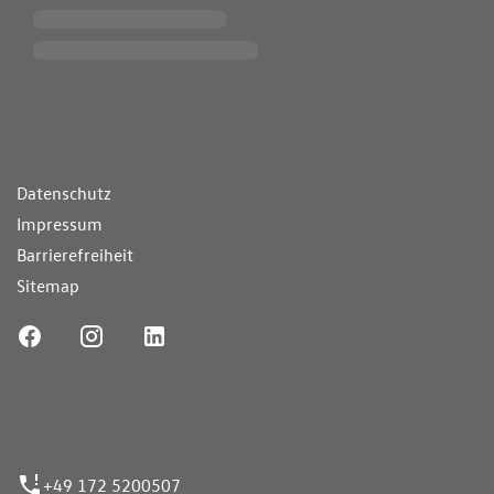
ende Links
Datenschutz
Impressum
Barrierefreiheit
Sitemap
ufnummer
+49 172 5200507