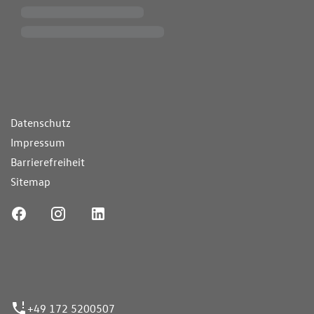
ende Links
Datenschutz
Impressum
Barrierefreiheit
Sitemap
ufnummer
+49 172 5200507