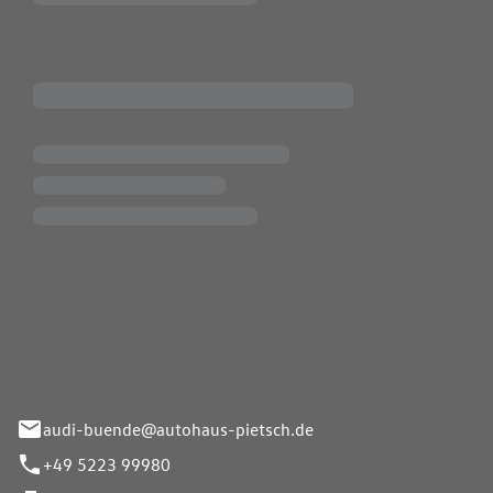
Pietsch.Bünde GmbH
33-37
audi-buende@autohaus-pietsch.de
+49 5223 99980