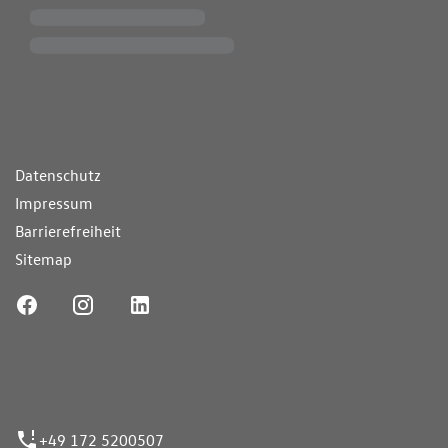
ende Links
Datenschutz
Impressum
Barrierefreiheit
Sitemap
ufnummer
+49 172 5200507