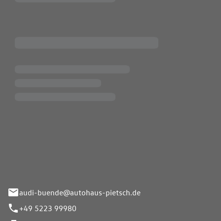
Pietsch.Bünde GmbH
33-37
audi-buende@autohaus-pietsch.de
+49 5223 99980