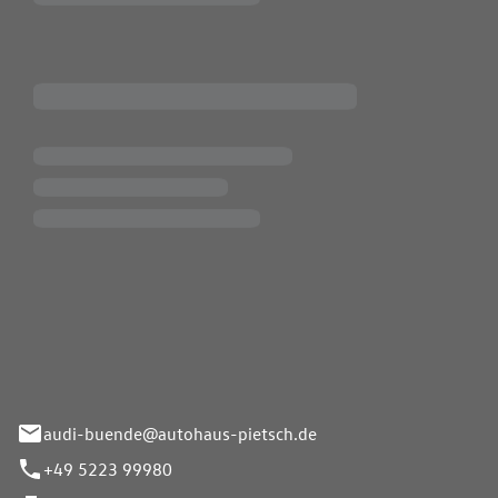
Pietsch.Bünde GmbH
33-37
audi-buende@autohaus-pietsch.de
+49 5223 99980