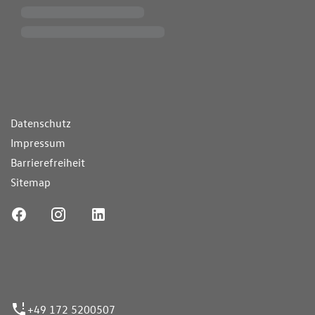
ende Links
Datenschutz
Impressum
Barrierefreiheit
Sitemap
ufnummer
+49 172 5200507