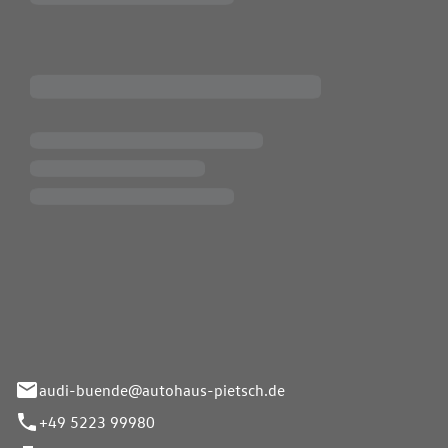
Pietsch.Bünde GmbH
33-37
audi-buende@autohaus-pietsch.de
+49 5223 99980