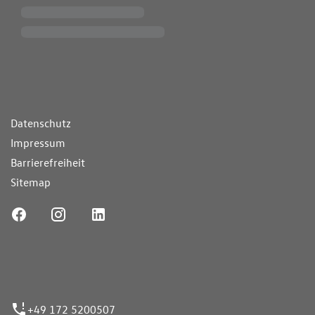
ende Links
Datenschutz
Impressum
Barrierefreiheit
Sitemap
ufnummer
+49 172 5200507