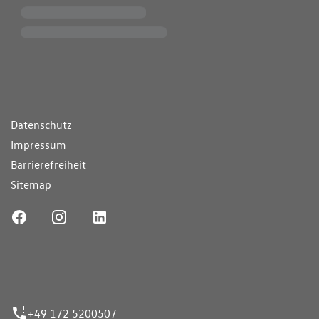
ende Links
Datenschutz
Impressum
Barrierefreiheit
Sitemap
ufnummer
+49 172 5200507