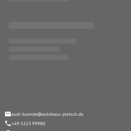
Pietsch.Bünde GmbH
33-37
audi-buende@autohaus-pietsch.de
+49 5223 99980